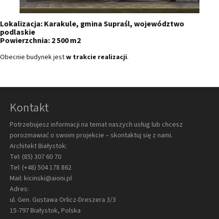
Lokalizacja: Karakule, gmina Supraśl, województwo
podlaskie
Powierzchnia: 2 500 m2
Obecnie budynek jest
w trakcie realizacji
.
Kontakt
Potrzebujesz informacji na temat naszych usług lub chcesz
porozmawiać o swoim projekcie – skontaktuj się z nami.
Architekt Białystok:
Tel:
(85) 307 60 70
Tel:
(+48) 504 178 862
Mail:
kicinski@aioni.pl
Adres:
ul. Gen. Gustawa Orlicz-Dreszera 3/3
15-797 Białystok, Polska