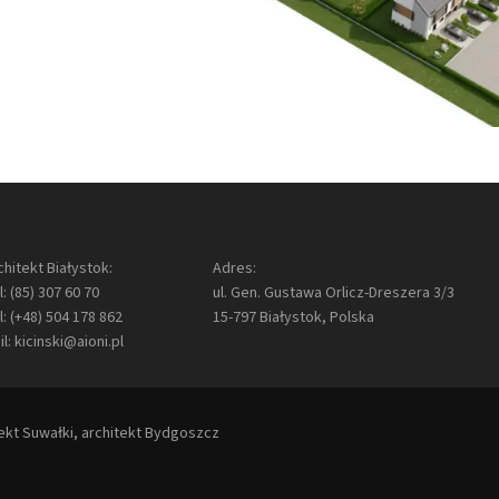
chitekt Białystok:
Adres:
l:
(85) 307 60 70
ul. Gen. Gustawa Orlicz-Dreszera 3/3
l:
(+48) 504 178 862
15-797 Białystok, Polska
il:
kicinski@aioni.pl
tekt Suwałki,
architekt Bydgoszcz