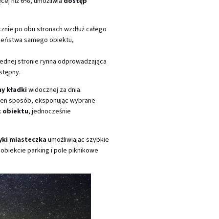
cej niż 6%, umożliwia
dostęp
cznie po obu stronach wzdłuż całego
czeństwa samego obiektu,
 jednej stronie rynna odprowadzająca
stępny.
y kładki
widocznej za dnia.
W ten sposób, eksponując wybrane
k obiektu
, jednocześnie
yki miasteczka
umożliwiając szybkie
obiekcie parking i pole piknikowe