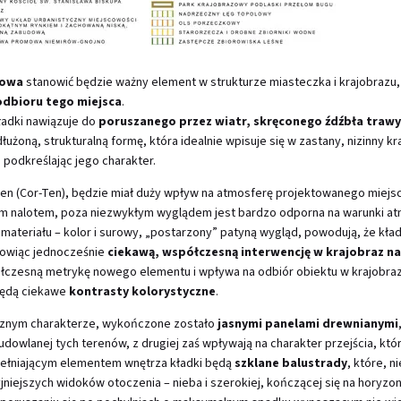
rowa
stanowić będzie ważny element w strukturze miasteczka i krajobrazu, 
odbioru tego miejsca
.
ładki nawiązuje do
poruszanego przez wiatr, skręconego źdźbła trawy
żoną, strukturalną formę, która idealnie wpisuje się w zastany, nizinny kr
 podkreślając jego charakter.
ten (Cor-Ten), będzie miał duży wpływ na atmosferę projektowanego miejs
m nalotem, poza niezwykłym wyglądem jest bardzo odporna na warunki at
materiału – kolor i surowy, „postarzony” patyną wygląd, powodują, że kład
anowiąc jednocześnie
ciekawą, współczesną interwencję w krajobraz na
półczesną metrykę nowego elementu i wpływa na odbiór obiektu w krajobraz
będą ciekawe
kontrasty kolorystyczne
.
cznym charakterze, wykończone zostało
jasnymi panelami drewnianymi
owlanej tych terenów, z drugiej zaś wpływają na charakter przejścia, któr
pełniającym elementem wnętrza kładki będą
szklane balustrady
, które, n
niejszych widoków otoczenia – nieba i szerokiej, kończącej się na horyzonc