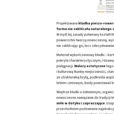
Projektowana
kładka pieszo-rowe
forma nie zakłócała naturalnego 
W myśl tej zasady połamany kształt k
powierzchni tworzą nowoczesną, wydłu
nie zakłócając go, lecz zdecydowanie
Materiał wykończeniowy kładki – kor
pokryta charakterystycznym, rdzawy
pielęgnacji.
Walory estetyczne
tego 
i kulturową tkankę miejscowości, st
ze strukturalną bryłą, podkreśla ws
letnim i zimowym, kiedy powstawać 
Wnętrze kładki o odmiennym, organi
nowoczesne nawiązanie do tradycji bud
miłe w dotyku i zapraszające
. Uzu
przechodniom podziwianie najatrakcyj