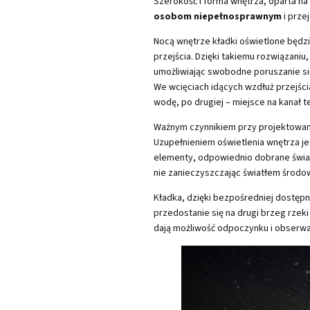
Szerokość i forma wnętrza, oparta n
osobom niepełnosprawnym
i prze
Nocą wnętrze kładki oświetlone będz
przejścia. Dzięki takiemu rozwiązan
umożliwiając swobodne poruszanie si
We wcięciach idących wzdłuż przejści
wodę, po drugiej – miejsce na kanał t
Ważnym czynnikiem przy projektowaniu
Uzupełnieniem oświetlenia wnętrza je
elementy, odpowiednio dobrane świ
nie zanieczyszczając światłem środo
Kładka, dzięki bezpośredniej dostępn
przedostanie się na drugi brzeg rzek
dają możliwość odpoczynku i obserwac