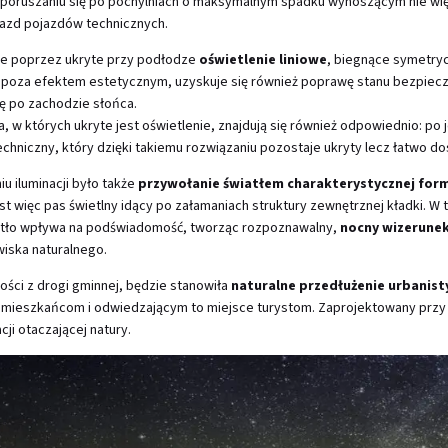
a poruszaniu się po pochylniach o maksymalnym spadku wynoszącym nie wię
jazd pojazdów technicznych.
ie poprzez ukryte przy podłodze
oświetlenie liniowe
, biegnące symetry
iu, poza efektem estetycznym, uzyskuje się również poprawę stanu bezpie
ę po zachodzie słońca.
a, w których ukryte jest oświetlenie, znajdują się również odpowiednio: po
echniczny, który dzięki takiemu rozwiązaniu pozostaje ukryty lecz łatwo do
 iluminacji było także
przywołanie światłem charakterystycznej form
st więc pas świetlny idący po załamaniach struktury zewnętrznej kładki. 
atło wpływa na podświadomość, tworząc rozpoznawalny,
nocny wizerune
wiska naturalnego.
ości z drogi gminnej, będzie stanowiła
naturalne przedłużenie urbanist
i mieszkańcom i odwiedzającym to miejsce turystom. Zaprojektowany przy 
ji otaczającej natury.