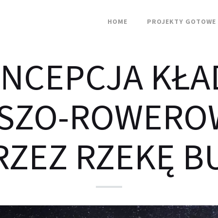
HOME
PROJEKTY GOTOWE
NCEPCJA KŁA
ESZO-ROWERO
RZEZ RZEKĘ B