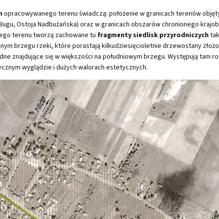
m
opracowywanego terenu świadczą: położenie w granicach terenów obję
 Bugu, Ostoja Nadbużańska) oraz w granicach obszarów chronionego krajob
tego terenu tworzą zachowane tu
fragmenty siedlisk przyrodniczych
tak
nym brzegu rzeki, które porastają kilkudziesięcioletnie drzewostany złożone
dne znajdujące się w większości na południowym brzegu. Występują tam rośl
tycznym wyglądzie i dużych walorach estetycznych.