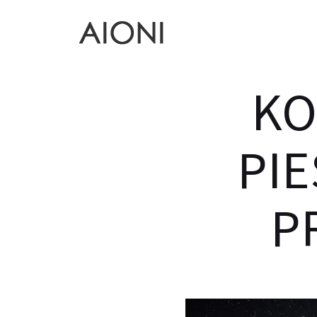
KO
PI
P