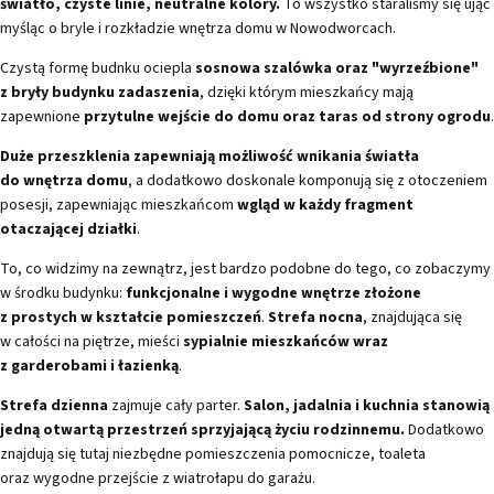
światło, czyste linie, neutralne kolory.
To wszystko staraliśmy się ująć
myśląc o bryle i rozkładzie wnętrza domu w Nowodworcach.
Czystą formę budnku ociepla
sosnowa szalówka oraz "wyrzeźbione"
z bryły budynku zadaszenia
, dzięki którym mieszkańcy mają
zapewnione
przytulne wejście do domu oraz taras od strony ogrodu
.
Duże przeszklenia zapewniają możliwość wnikania światła
do wnętrza domu
, a dodatkowo doskonale komponują się z otoczeniem
posesji, zapewniając mieszkańcom
wgląd w każdy fragment
otaczającej działki
.
To, co widzimy na zewnątrz, jest bardzo podobne do tego, co zobaczymy
w środku budynku:
funkcjonalne i wygodne wnętrze złożone
z prostych w kształcie pomieszczeń
.
Strefa nocna
, znajdująca się
w całości na piętrze, mieści
sypialnie mieszkańców wraz
z garderobami i łazienką
.
Strefa dzienna
zajmuje cały parter.
Salon, jadalnia i kuchnia stanowią
jedną otwartą przestrzeń sprzyjającą życiu rodzinnemu.
Dodatkowo
znajdują się tutaj niezbędne pomieszczenia pomocnicze, toaleta
oraz wygodne przejście z wiatrołapu do garażu.