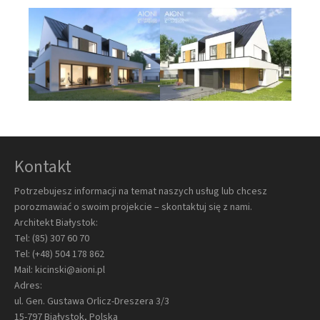
Kontakt
Potrzebujesz informacji na temat naszych usług lub chcesz
porozmawiać o swoim projekcie – skontaktuj się z nami.
Architekt Białystok:
Tel:
(85) 307 60 70
Tel:
(+48) 504 178 862
Mail:
kicinski@aioni.pl
Adres:
ul. Gen. Gustawa Orlicz-Dreszera 3/3
15-797 Białystok, Polska