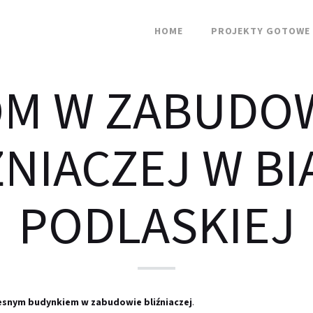
HOME
PROJEKTY GOTOWE
M W ZABUDO
ŹNIACZEJ W BI
PODLASKIEJ
snym budynkiem w zabudowie bliźniaczej
.