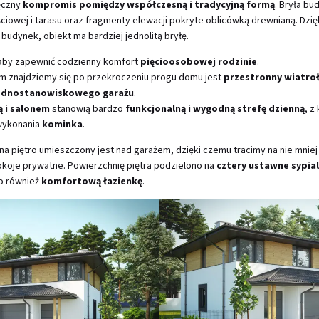
ęczny
kompromis pomiędzy współczesną i tradycyjną formą
. Bryła bu
ściowej i tarasu oraz fragmenty elewacji pokryte oblicówką drewnianą. Dzi
 budynek, obiekt ma bardziej jednolitą bryłę.
aby zapewnić codzienny komfort
pięcioosobowej rodzinie
.
 znajdziemy się po przekroczeniu progu domu jest
przestronny wiatro
ednostanowiskowego garażu
.
ą i salonem
stanowią bardzo
funkcjonalną i wygodną strefę dzienną
, z
 wykonania
kominka
.
 piętro umieszczony jest nad garażem, dzięki czemu tracimy na nie mniej
koje prywatne. Powierzchnię piętra podzielono na
cztery ustawne sypial
o również
komfortową łazienkę
.