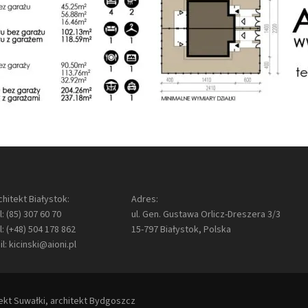
chitekt Białystok:
Adres:
l:
(85) 307 60 70
ul. Gen. Gustawa Orlicz-Dreszera 3/3
l:
(+48) 504 178 862
15-797 Białystok, Polska
il:
kicinski@aioni.pl
tekt Suwałki,
architekt Bydgoszcz