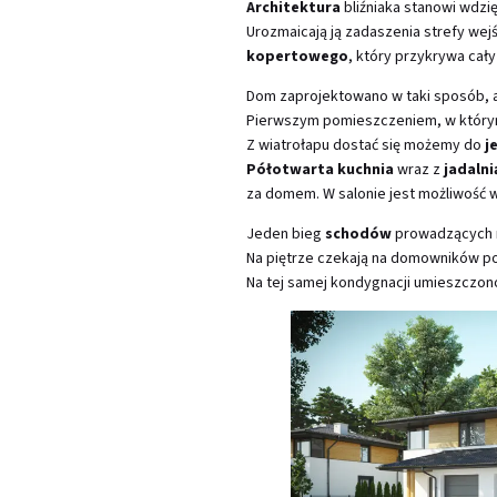
Architektura
bliźniaka stanowi wdzi
Urozmaicają ją zadaszenia strefy wej
kopertowego
, który przykrywa cały
Dom zaprojektowano w taki sposób, 
Pierwszym pomieszczeniem, w którym
Z wiatrołapu dostać się możemy do
j
Półotwarta kuchnia
wraz z
jadalni
za domem. W salonie jest możliwość
Jeden bieg
schodów
prowadzących na
Na piętrze czekają na domowników po
Na tej samej kondygnacji umieszczon