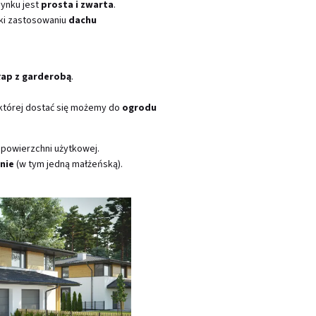
dynku jest
prosta i zwarta
.
ęki zastosowaniu
dachu
łap z garderobą
.
 której dostać się możemy do
ogrodu
 powierzchni użytkowej.
nie
(w tym jedną małżeńską).