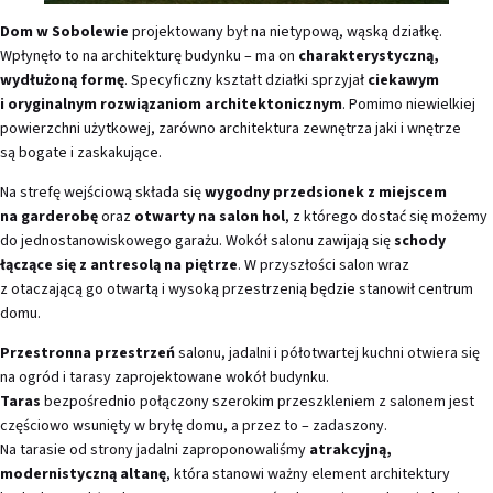
Dom w Sobolewie
projektowany był na nietypową, wąską działkę.
Wpłynęło to na architekturę budynku – ma on
charakterystyczną,
wydłużoną formę
. Specyficzny kształt działki sprzyjał
ciekawym
i oryginalnym rozwiązaniom architektonicznym
. Pomimo niewielkiej
powierzchni użytkowej, zarówno architektura zewnętrza jaki i wnętrze
są bogate i zaskakujące.
Na strefę wejściową składa się
wygodny przedsionek z miejscem
na garderobę
oraz
otwarty na salon hol
, z którego dostać się możemy
do jednostanowiskowego garażu. Wokół salonu zawijają się
schody
łączące się z antresolą na piętrze
. W przyszłości salon wraz
z otaczającą go otwartą i wysoką przestrzenią będzie stanowił centrum
domu.
Przestronna przestrzeń
salonu, jadalni i półotwartej kuchni otwiera się
na ogród i tarasy zaprojektowane wokół budynku.
Taras
bezpośrednio połączony szerokim przeszkleniem z salonem jest
częściowo wsunięty w bryłę domu, a przez to – zadaszony.
Na tarasie od strony jadalni zaproponowaliśmy
atrakcyjną,
modernistyczną altanę
, która stanowi ważny element architektury