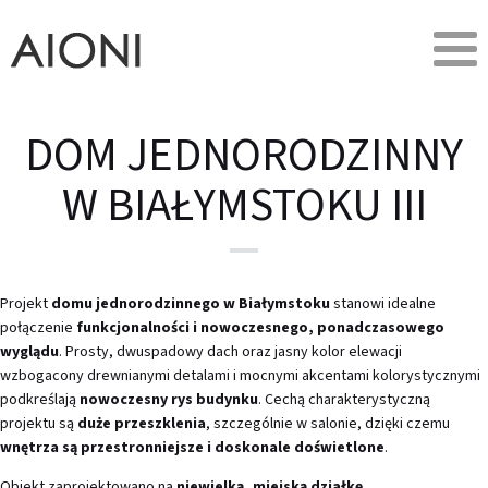
DOM JEDNORODZINNY
W BIAŁYMSTOKU III
Projekt
domu jednorodzinnego w Białymstoku
stanowi idealne
połączenie
funkcjonalności i nowoczesnego, ponadczasowego
wyglądu
. Prosty, dwuspadowy dach oraz jasny kolor elewacji
wzbogacony drewnianymi detalami i mocnymi akcentami kolorystycznymi
podkreślają
nowoczesny rys budynku
. Cechą charakterystyczną
projektu są
duże przeszklenia
, szczególnie w salonie, dzięki czemu
wnętrza są przestronniejsze i doskonale doświetlone
.
Obiekt zaprojektowano na
niewielką, miejską działkę
.