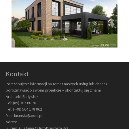
Kontakt
Potrzebujesz informacji na temat naszych usług lub chcesz
porozmawiać o swoim projekcie – skontaktuj się z nami.
Architekt Białystok:
Tel:
(85) 307 60 70
Tel:
(+48) 504 178 862
Mail:
kicinski@aioni.pl
Adres:
ul. Gen. Gustawa Orlicz-Dreszera 3/3